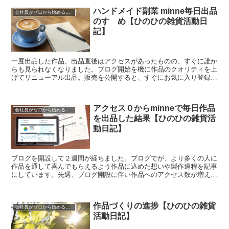
ハンドメイド副業 minne毎日出品
会社員がゼロから始めるハンドメイド活動
のすゝめ【ひのひの雑貨活動日
記】
一度出品した作品、出品直後はアクセスがあったものの、すぐに誰か
らも見られなくなりました。ブログ開始を機に作品のクオリティを上
げてリニューアル出品。販売を公開すると、すぐにお気に入り登録さ
れました。そこから数日間、連日出品しています。今回は...
アクセス０からminneで毎日作品
会社員がゼロから始めるハンドメイド活動
を出品した結果【ひのひの雑貨活
動日記】
ブログを開設して２週間が経ちました。ブログでが、より多くの人に
作品を通して喜んでもらえるよう作品に込めた想いや製作過程を記事
にしています。先週、ブログ開設に伴い作品へのアクセス数が増えま
した。活動すること・発信することが作品を見てもらう第...
作品づくりの進捗【ひのひの雑貨
会社員がゼロから始めるハンドメイド活動
活動日記】