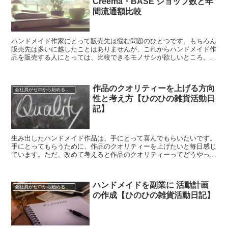
Creema・BASE ショップ数と年
間流通額比較
ハンドメイド作家にとって販売先は悩む問題のひとつです。もちろん
販売先は多いに越したことはありませんが、これからハンドメイド作
品を販売する人にとっては、比較できるモノサシが欲しいところ。と
いうわけで今回は、2022年３月現在、「ショップ数」...
作品のクオリティーを上げる方向
会社員がゼロから始めるハンドメイド活動
性と考え方【ひのひの雑貨活動日
記】
生み出したハンドメイド作品は、手にとって喜んでもらいたいです。
手にとってもらうために、作品のクオリティーを上げたいと毎日感じ
ています。ただ、改めて考えると作品のクオリティーってどうやって
あげればいいのでしょうか？今回は「クオリティー」を整...
ハンドメイドを副業に 活動計画
会社員がゼロから始めるハンドメイド活動
の作成【ひのひの雑貨活動日記】