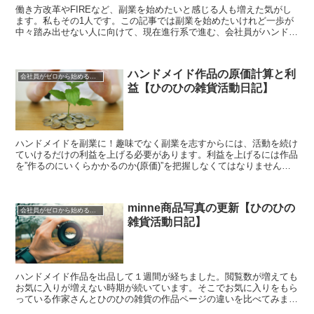
働き方改革やFIREなど、副業を始めたいと感じる人も増えた気がし
ます。私もその1人です。この記事では副業を始めたいけれど一歩が
中々踏み出せない人に向けて、現在進行系で進む、会社員がハンドメ
イド作家になる過程を共有します。今回はハンドメイド...
ハンドメイド作品の原価計算と利
会社員がゼロから始めるハンドメイド活動
益【ひのひの雑貨活動日記】
ハンドメイドを副業に！趣味でなく副業を志すからには、活動を続け
ていけるだけの利益を上げる必要があります。利益を上げるには作品
を”作るのにいくらかかるのか(原価)”を把握しなくてはなりません。
今回は、実際に販売しているひのひの雑貨の作品「和...
minne商品写真の更新【ひのひの
会社員がゼロから始めるハンドメイド活動
雑貨活動日記】
ハンドメイド作品を出品して１週間が経ちました。閲覧数が増えても
お気に入りが増えない時期が続いています。そこでお気に入りをもら
っている作家さんとひのひの雑貨の作品ページの違いを比べてみまし
た。自分がお客さんだったら、の視点で比べてみると違い...